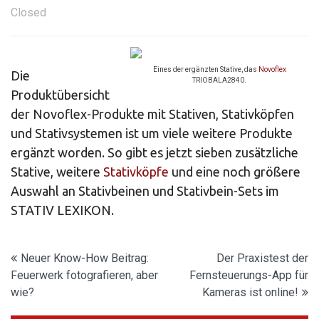
Closed
Eines der ergänzten Stative, das
Novoflex
Die
TRIOBALA2840.
Produktübersicht
der Novoflex-Produkte mit Stativen, Stativköpfen
und Stativsystemen ist um viele weitere Produkte
ergänzt worden. So gibt es jetzt sieben zusätzliche
Stative, weitere
Stativköpfe
und eine noch größere
Auswahl an Stativbeinen und Stativbein-Sets im
STATIV LEXIKON.
Beitragsnavigation
Neuer Know-How Beitrag:
Der Praxistest der
Feuerwerk fotografieren, aber
Fernsteuerungs-App für
wie?
Kameras ist online!