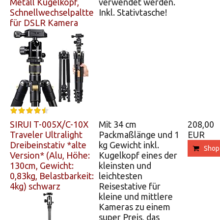
Metall Kugelkopf,
verwendet werden.
Schnellwechselpaltte
Inkl. Stativtasche!
für DSLR Kamera
SIRUI T-005X/C-10X
Mit 34 cm
208,00
Traveler Ultralight
Packmaßlänge und 1
EUR
Dreibeinstativ *alte
kg Gewicht inkl.
Shop
Version* (Alu, Höhe:
Kugelkopf eines der
130cm, Gewicht:
kleinsten und
0,83kg, Belastbarkeit:
leichtesten
4kg) schwarz
Reisestative für
kleine und mittlere
Kameras zu einem
super Preis, das