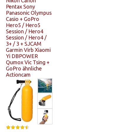
Nikon Canon
Pentax Sony
Panasonic Olympus
Casio + GoPro
Hero5 / Hero5
Session / Hero4
Session / Hero4 /
3+ / 3 + SJCAM
Garmin Virb Xiaomi
Yi DBPOWER
Qumox Vic Tsing +
GoPro ähnliche
Actioncam