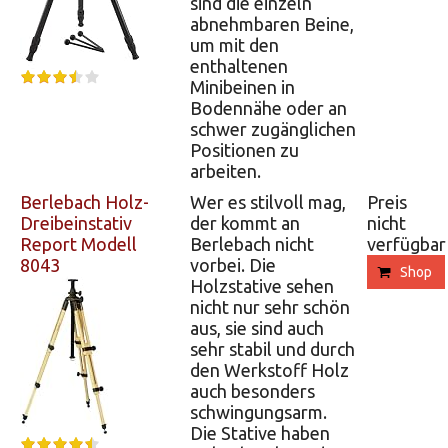
sind die einzeln
abnehmbaren Beine,
um mit den
enthaltenen
Minibeinen in
Bodennähe oder an
schwer zugänglichen
Positionen zu
arbeiten.
Berlebach Holz-
Wer es stilvoll mag,
Preis
Dreibeinstativ
der kommt an
nicht
Report Modell
Berlebach nicht
verfügbar
8043
vorbei. Die
Shop
Holzstative sehen
nicht nur sehr schön
aus, sie sind auch
sehr stabil und durch
den Werkstoff Holz
auch besonders
schwingungsarm.
Die Stative haben