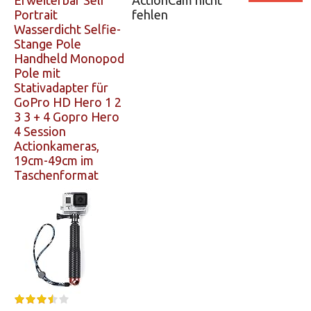
Erweiterbar Self
ActionCam nicht
Portrait
fehlen
Wasserdicht Selfie-
Stange Pole
Handheld Monopod
Pole mit
Stativadapter für
GoPro HD Hero 1 2
3 3 + 4 Gopro Hero
4 Session
Actionkameras,
19cm-49cm im
Taschenformat