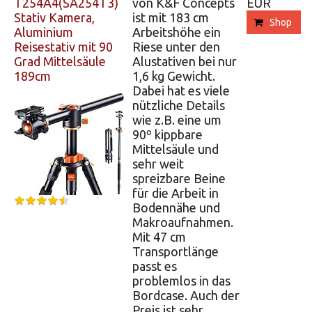
T254A4(SA254T3)
von K&F Concepts
EUR
Stativ Kamera,
ist mit 183 cm
Shop
Aluminium
Arbeitshöhe ein
Reisestativ mit 90
Riese unter den
Grad Mittelsäule
Alustativen bei nur
189cm
1,6 kg Gewicht.
Dabei hat es viele
nützliche Details
wie z.B. eine um
90º kippbare
Mittelsäule und
sehr weit
spreizbare Beine
für die Arbeit in
Bodennähe und
Makroaufnahmen.
Mit 47 cm
Transportlänge
passt es
problemlos in das
Bordcase. Auch der
Preis ist sehr