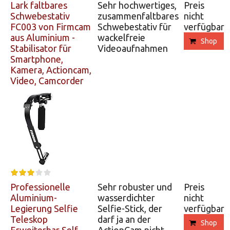
Lark faltbares
Sehr hochwertiges,
Preis
Schwebestativ
zusammenfaltbares
nicht
FC003 von Firmcam
Schwebestativ für
verfügbar
aus Aluminium -
wackelfreie
Shop
Stabilisator für
Videoaufnahmen
Smartphone,
Kamera, Actioncam,
Video, Camcorder
Professionelle
Sehr robuster und
Preis
Aluminium-
wasserdichter
nicht
Legierung Selfie
Selfie-Stick, der
verfügbar
Teleskop
darf ja an der
Shop