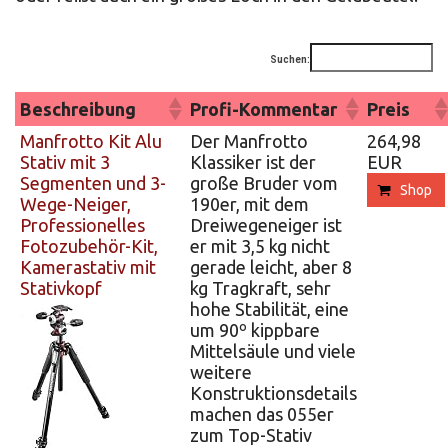
Suchen:
Beschreibung
Profi-Kommentar
Preis
Manfrotto Kit Alu
Der Manfrotto
264,98
Stativ mit 3
Klassiker ist der
EUR
Segmenten und 3-
große Bruder vom
Shop
Wege-Neiger,
190er, mit dem
Professionelles
Dreiwegeneiger ist
Fotozubehör-Kit,
er mit 3,5 kg nicht
Kamerastativ mit
gerade leicht, aber 8
Stativkopf
kg Tragkraft, sehr
hohe Stabilität, eine
um 90º kippbare
Mittelsäule und viele
weitere
Konstruktionsdetails
machen das 055er
zum Top-Stativ