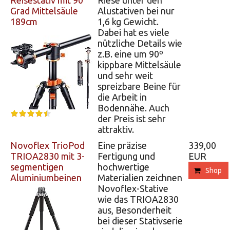
Reisestativ mit 90
Riese unter den
Grad Mittelsäule
Alustativen bei nur
189cm
1,6 kg Gewicht.
Dabei hat es viele
nützliche Details wie
z.B. eine um 90º
kippbare Mittelsäule
und sehr weit
spreizbare Beine für
die Arbeit in
Bodennähe. Auch
der Preis ist sehr
attraktiv.
Novoflex TrioPod
Eine präzise
339,00
TRIOA2830 mit 3-
Fertigung und
EUR
segmentigen
hochwertige
Shop
Aluminiumbeinen
Materialien zeichnen
Novoflex-Stative
wie das TRIOA2830
aus, Besonderheit
bei dieser Stativserie