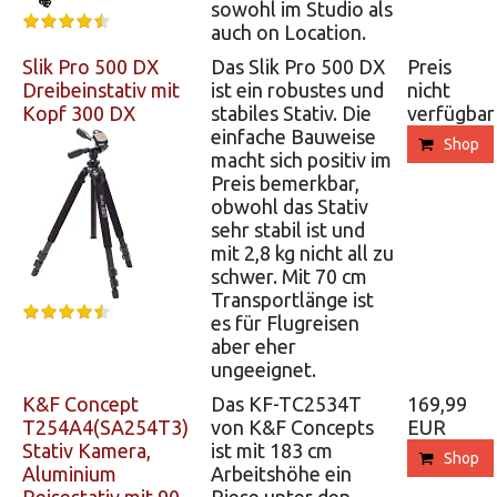
sowohl im Studio als
auch on Location.
Slik Pro 500 DX
Das Slik Pro 500 DX
Preis
Dreibeinstativ mit
ist ein robustes und
nicht
Kopf 300 DX
stabiles Stativ. Die
verfügbar
einfache Bauweise
Shop
macht sich positiv im
Preis bemerkbar,
obwohl das Stativ
sehr stabil ist und
mit 2,8 kg nicht all zu
schwer. Mit 70 cm
Transportlänge ist
es für Flugreisen
aber eher
ungeeignet.
K&F Concept
Das KF-TC2534T
169,99
T254A4(SA254T3)
von K&F Concepts
EUR
Stativ Kamera,
ist mit 183 cm
Shop
Aluminium
Arbeitshöhe ein