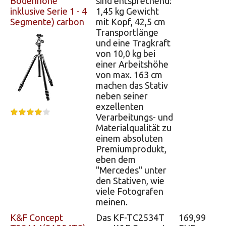
Bodenhöhe
sind entsprechend:
inklusive Serie 1 - 4
1,45 kg Gewicht
Segmente) carbon
mit Kopf, 42,5 cm
Transportlänge
und eine Tragkraft
von 10,0 kg bei
einer Arbeitshöhe
von max. 163 cm
machen das Stativ
neben seiner
exzellenten
Verarbeitungs- und
Materialqualität zu
einem absoluten
Premiumprodukt,
eben dem
"Mercedes" unter
den Stativen, wie
viele Fotografen
meinen.
K&F Concept
Das KF-TC2534T
169,99