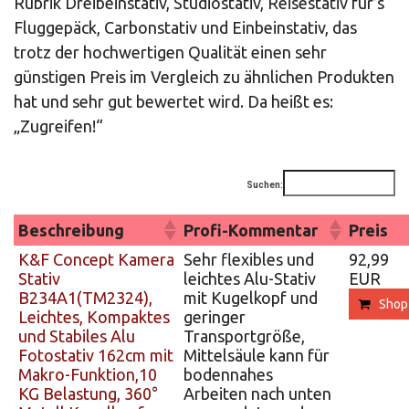
Rubrik Dreibeinstativ, Studiostativ, Reisestativ für’s
Fluggepäck, Carbonstativ und Einbeinstativ, das
trotz der hochwertigen Qualität einen sehr
günstigen Preis im Vergleich zu ähnlichen Produkten
hat und sehr gut bewertet wird. Da heißt es:
„Zugreifen!“
Suchen:
Beschreibung
Profi-Kommentar
Preis
K&F Concept Kamera
Sehr flexibles und
92,99
Stativ
leichtes Alu-Stativ
EUR
B234A1(TM2324),
mit Kugelkopf und
Shop
Leichtes, Kompaktes
geringer
und Stabiles Alu
Transportgröße,
Fotostativ 162cm mit
Mittelsäule kann für
Makro-Funktion,10
bodennahes
KG Belastung, 360°
Arbeiten nach unten