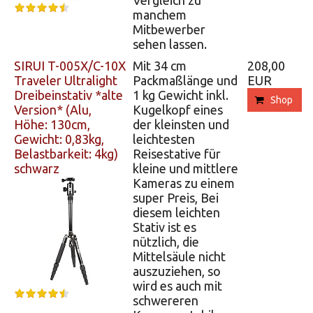
Vergleich zu
manchem
Mitbewerber
sehen lassen.
SIRUI T-005X/C-10X
Mit 34 cm
208,00
Traveler Ultralight
Packmaßlänge und
EUR
Dreibeinstativ *alte
1 kg Gewicht inkl.
Shop
Version* (Alu,
Kugelkopf eines
Höhe: 130cm,
der kleinsten und
Gewicht: 0,83kg,
leichtesten
Belastbarkeit: 4kg)
Reisestative für
schwarz
kleine und mittlere
Kameras zu einem
super Preis, Bei
diesem leichten
Stativ ist es
nützlich, die
Mittelsäule nicht
auszuziehen, so
wird es auch mit
schwereren