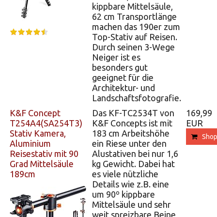
kippbare Mittelsäule,
62 cm Transportlänge
machen das 190er zum
Top-Stativ auf Reisen.
Durch seinen 3-Wege
Neiger ist es
besonders gut
geeignet für die
Architektur- und
Landschaftsfotografie.
K&F Concept
Das KF-TC2534T von
169,99
T254A4(SA254T3)
K&F Concepts ist mit
EUR
Stativ Kamera,
183 cm Arbeitshöhe
Sho
Aluminium
ein Riese unter den
Reisestativ mit 90
Alustativen bei nur 1,6
Grad Mittelsäule
kg Gewicht. Dabei hat
189cm
es viele nützliche
Details wie z.B. eine
um 90º kippbare
Mittelsäule und sehr
weit spreizbare Beine