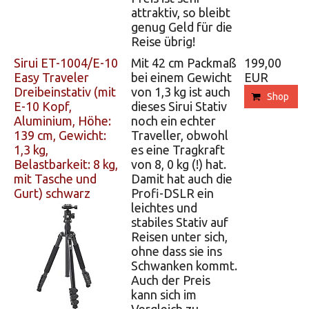
attraktiv, so bleibt
genug Geld für die
Reise übrig!
Sirui ET-1004/E-10
Mit 42 cm Packmaß
199,00
Easy Traveler
bei einem Gewicht
EUR
Dreibeinstativ (mit
von 1,3 kg ist auch
Shop
E-10 Kopf,
dieses Sirui Stativ
Aluminium, Höhe:
noch ein echter
139 cm, Gewicht:
Traveller, obwohl
1,3 kg,
es eine Tragkraft
Belastbarkeit: 8 kg,
von 8, 0 kg (!) hat.
mit Tasche und
Damit hat auch die
Gurt) schwarz
Profi-DSLR ein
leichtes und
stabiles Stativ auf
Reisen unter sich,
ohne dass sie ins
Schwanken kommt.
Auch der Preis
kann sich im