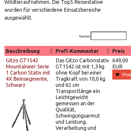
Wildtieraufnahmen. Die Top5 Reisestative
wurden für verschiedene Einsatzbereiche
ausgewählt.
Suchen:
Beschreibung
Profi-Kommentar
Preis
Gitzo GT1542
Das Gitzo Carbonstativ
649,00
Mountaineer Serie
GT1542 ist mit 1,3 kg
EUR
1 Carbon Stativ mit
ohne Kopf bei einer
Sho
4X Beinsegmente,
Tragkraft von 10,0 kg
Schwarz
und 62 cm
Transportlänge ein
Leichtgewicht
gemessen an der
Qualität,
Schwingungsarmut
und Leistung.
Verarbeitung und