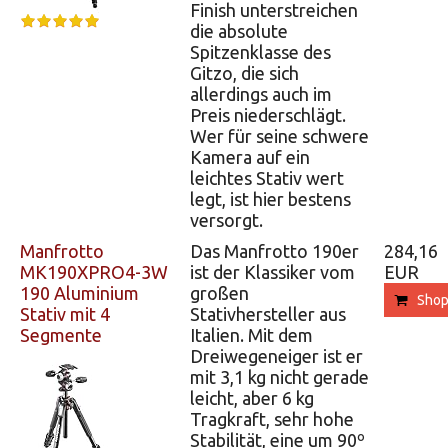
Finish unterstreichen
die absolute
Spitzenklasse des
Gitzo, die sich
allerdings auch im
Preis niederschlägt.
Wer für seine schwere
Kamera auf ein
leichtes Stativ wert
legt, ist hier bestens
versorgt.
Manfrotto
Das Manfrotto 190er
284,16
MK190XPRO4-3W
ist der Klassiker vom
EUR
190 Aluminium
großen
Sho
Stativ mit 4
Stativhersteller aus
Segmente
Italien. Mit dem
Dreiwegeneiger ist er
mit 3,1 kg nicht gerade
leicht, aber 6 kg
Tragkraft, sehr hohe
Stabilität, eine um 90º