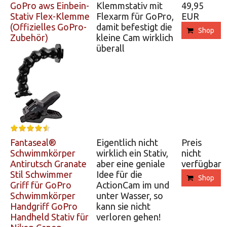
GoPro aws Einbein-
Klemmstativ mit
49,95
Stativ Flex-Klemme
Flexarm für GoPro,
EUR
(Offizielles GoPro-
damit befestigt die
Shop
Zubehör)
kleine Cam wirklich
überall
Fantaseal®
Eigentlich nicht
Preis
Schwimmkörper
wirklich ein Stativ,
nicht
Antirutsch Granate
aber eine geniale
verfügbar
Stil Schwimmer
Idee für die
Shop
Griff für GoPro
ActionCam im und
Schwimmkörper
unter Wasser, so
Handgriff GoPro
kann sie nicht
Handheld Stativ für
verloren gehen!