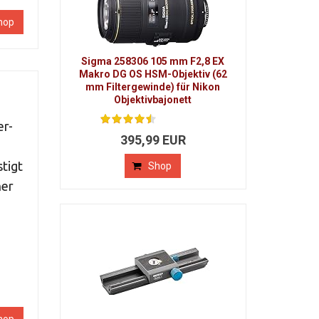
hop
Sigma 258306 105 mm F2,8 EX
Makro DG OS HSM-Objektiv (62
mm Filtergewinde) für Nikon
Objektivbajonett
er-
395,99 EUR
tigt
Shop
her