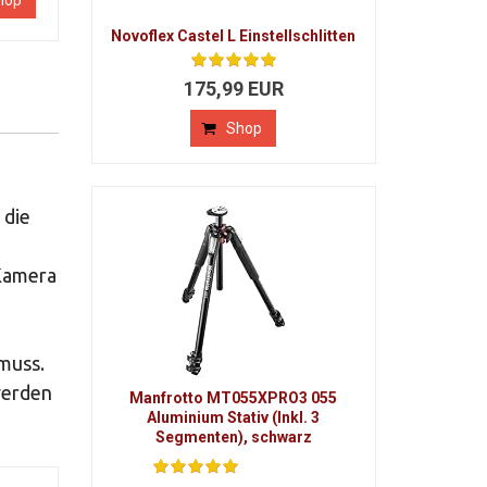
hop
Novoflex Castel L Einstellschlitten
175,99 EUR
Shop
 die
 Kamera
muss.
werden
Manfrotto MT055XPRO3 055
Aluminium Stativ (Inkl. 3
Segmenten), schwarz