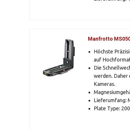
Manfrotto MS050
Höchste Präzis
auf Hochforma
Die Schnellwech
werden. Daher e
Kameras.
Magnesiumgehäu
Lieferumfang:
Plate Type: 20