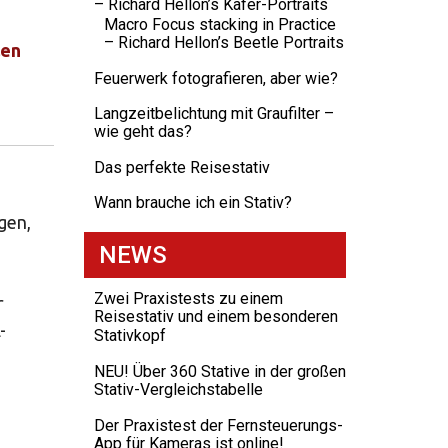
– Richard Hellon’s Käfer-Portraits
Macro Focus stacking in Practice
– Richard Hellon’s Beetle Portraits
len
Feuerwerk fotografieren, aber wie?
Langzeitbelichtung mit Graufilter –
wie geht das?
Das perfekte Reisestativ
Wann brauche ich ein Stativ?
gen,
NEWS
Zwei Praxistests zu einem
r
Reisestativ und einem besonderen
-
Stativkopf
NEU! Über 360 Stative in der großen
Stativ-Vergleichstabelle
Der Praxistest der Fernsteuerungs-
App für Kameras ist online!