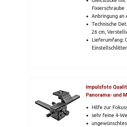
Gleitstücke mi
Fixierschraube
Anbringung an 
Technische Deta
26 cm, Verstell
Lieferumfang: C
Einstellschlitt
Impulsfoto Qualit
Panorama- und M
Hilfe zur Foku
sehr feine 4-W
ungewünschtes 