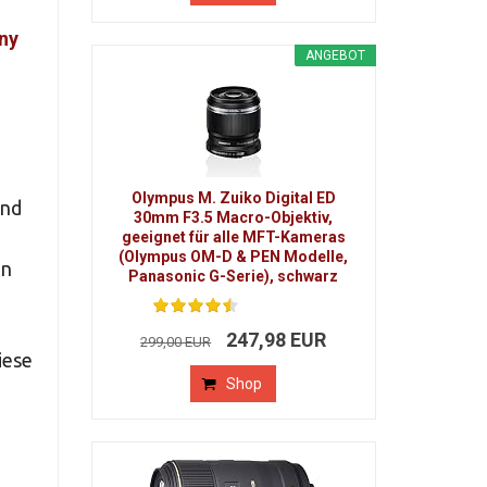
ny
ANGEBOT
Olympus M. Zuiko Digital ED
und
30mm F3.5 Macro-Objektiv,
geeignet für alle MFT-Kameras
(Olympus OM-D & PEN Modelle,
nn
Panasonic G-Serie), schwarz
247,98 EUR
299,00 EUR
iese
Shop