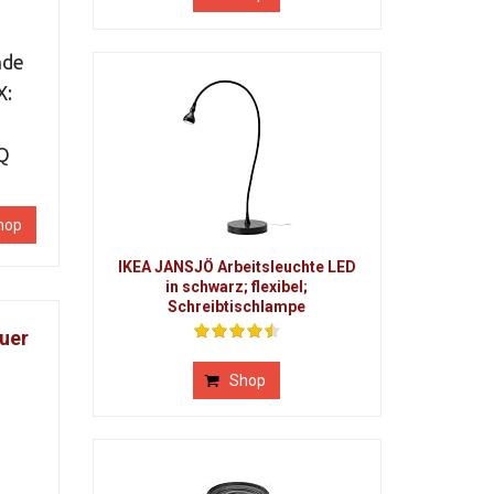
nde
X:
-Q
hop
IKEA JANSJÖ Arbeitsleuchte LED
in schwarz; flexibel;
Schreibtischlampe
Fuer
Shop