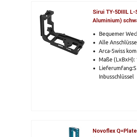
Sirui TY-5DIIIL L
Aluminium) schw
Bequemer Wech
Alle Anschlüsse
Arca-Swiss kom
Maße (LxBxH): 1
Lieferumfang:SI
Inbusschlüssel
Novoflex Q=Plate