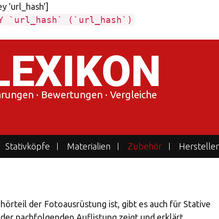
ey 'url_hash']
Y `url_hash` (`url_hash`)
LEXIKON
lärungen · Bewertungen · Vergleiche
Stativköpfe
Materialien
Zubehör
Hersteller
hörteil der Fotoausrüstung ist, gibt es auch für Stative
 der nachfolgenden Auflistung zeigt und erklärt.