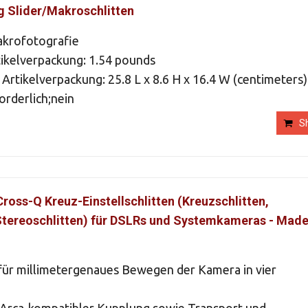
 Slider/Makroschlitten
akrofotografie
tikelverpackung: 1.54 pounds
rtikelverpackung: 25.8 L x 8.6 H x 16.4 W (centimeters)
orderlich;nein
S
ross-Q Kreuz-Einstellschlitten (Kreuzschlitten,
Stereoschlitten) für DSLRs und Systemkameras - Made
 für millimetergenaues Bewegen der Kamera in vier