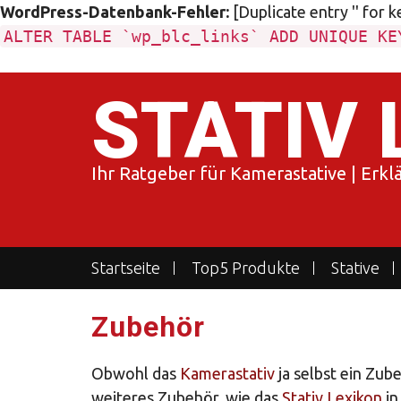
WordPress-Datenbank-Fehler:
[Duplicate entry '' for k
ALTER TABLE `wp_blc_links` ADD UNIQUE KE
Skip
STATIV 
to
content
Ihr Ratgeber für Kamerastative | Erk
Startseite
Top5 Produkte
Stative
Zubehör
Obwohl das
Kamerastativ
ja selbst ein Zube
weiteres Zubehör, wie das
Stativ Lexikon
in