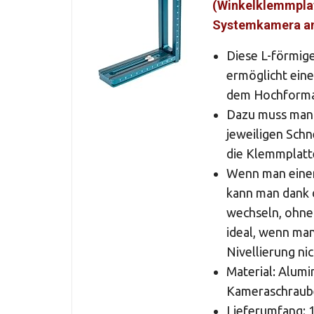
(Winkelklemmplat
Systemkamera an
Diese L-förmig
ermöglicht ein
dem Hochforma
Dazu muss man 
jeweiligen Sch
die Klemmplatte
Wenn man einen
kann man dank
wechseln, ohne
ideal, wenn man
Nivellierung ni
Material: Alumi
Kameraschraube
Lieferumfang: 1