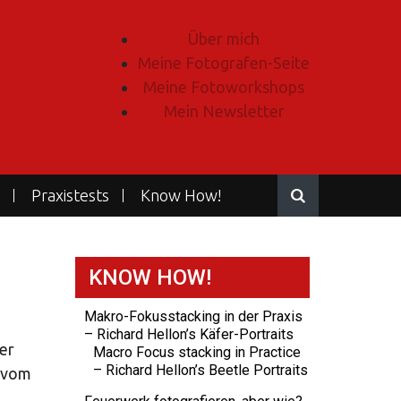
Über mich
Meine Fotografen-Seite
Meine Fotoworkshops
Mein Newsletter
Praxistests
Know How!
KNOW HOW!
Makro-Fokusstacking in der Praxis
– Richard Hellon’s Käfer-Portraits
er
Macro Focus stacking in Practice
– Richard Hellon’s Beetle Portraits
n vom