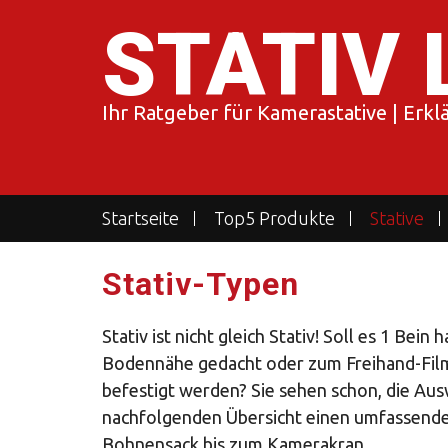
Skip
STATIV 
to
content
Ihr Ratgeber für Kamerastative | Erk
Startseite
Top5 Produkte
Stative
Stativ-Typen
Stativ ist nicht gleich Stativ! Soll es 1 Bei
Bodennähe gedacht oder zum Freihand-Film
befestigt werden? Sie sehen schon, die Ausw
nachfolgenden Übersicht einen umfassenden
Bohnensack bis zum Kamerakran.