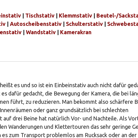
instativ
|
Tischstativ
|
Klemmstativ
|
Beutel-/Sacksta
tiv
|
Autoscheibenstativ
|
Schulterstativ
|
Schwebesta
enstativ
|
Wandstativ
|
Kamerakran
eißt es und so ist ein Einbeinstativ auch nicht dafür ged
t es dafür gedacht, die Bewegung der Kamera, die bei lä
en führt, zu reduzieren. Man bekommt also schärfere Bi
Innenräumen oder ganz grundsätzlich bei schlechten
auf drei Beine hat natürlich Vor- und Nachteile. Als Vort
nden Wanderungen und Klettertouren das sehr geringe G
 es zum Transport problemlos am Rucksack oder an der