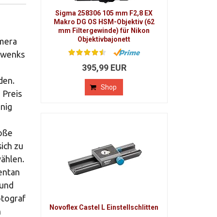
Sigma 258306 105 mm F2,8 EX
Makro DG OS HSM-Objektiv (62
mm Filtergewinde) für Nikon
Objektivbajonett
amera
chwenks
395,99 EUR
den.
Shop
 Preis
enig
n
roße
sich zu
wählen.
mentan
 und
otograf
Novoflex Castel L Einstellschlitten
n