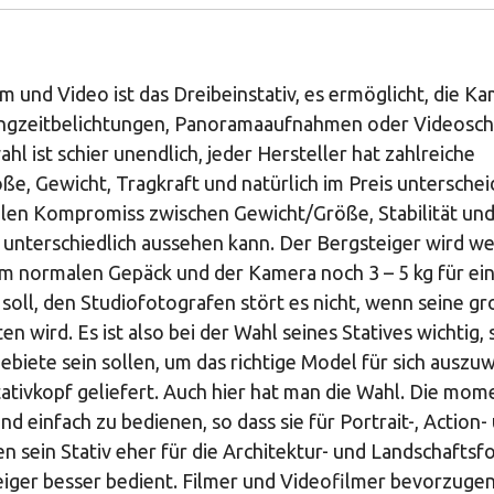
lm und Video ist das Dreibeinstativ, es ermöglicht, die K
e Langzeitbelichtungen, Panoramaaufnahmen oder Videos
l ist schier unendlich, jeder Hersteller hat zahlreiche
öße, Gewicht, Tragkraft und natürlich im Preis unterschei
alen Kompromiss zwischen Gewicht/Größe, Stabilität und
r unterschiedlich aussehen kann. Der Bergsteiger wird w
nem normalen Gepäck und der Kamera noch 3 – 5 kg für ei
soll, den Studiofotografen stört es nicht, wenn seine g
 wird. Es ist also bei der Wahl seines Statives wichtig, 
iete sein sollen, um das richtige Model für sich auszu
ativkopf geliefert. Auch hier hat man die Wahl. Die mo
d einfach zu bedienen, so dass sie für Portrait-, Action-
sein Stativ eher für die Architektur- und Landschaftsf
iger besser bedient. Filmer und Videofilmer bevorzuge