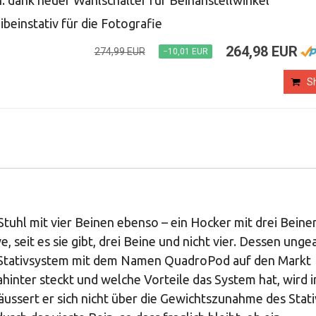
. dank neuer Wahlschalter für Beinanstellwinkel
beinstativ für die Fotografie
264,98 EUR
274,99 EUR
−10,01 EUR
S
 Stuhl mit vier Beinen ebenso – ein Hocker mit drei Beine
 seit es sie gibt, drei Beine und nicht vier. Dessen unge
n Stativsystem mit dem Namen QuadroPod auf den Markt
ahinter steckt und welche Vorteile das System hat, wird 
ussert er sich nicht über die Gewichtszunahme des Stati