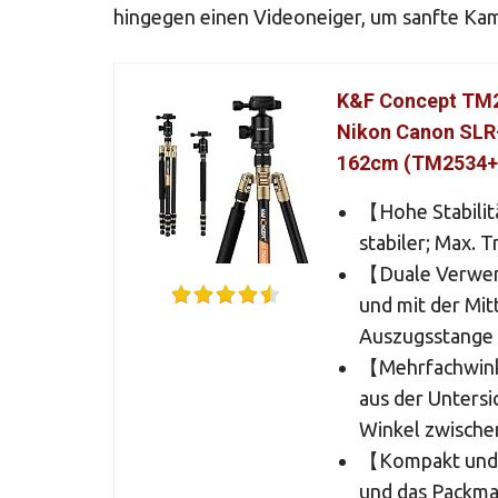
hingegen einen Videoneiger, um sanfte K
K&F Concept TM25
Nikon Canon SLR-
162cm (TM2534+
【Hohe Stabilit
stabiler; Max. T
【Duale Verwen
und mit der Mit
Auszugsstange 
【Mehrfachwink
aus der Untersi
Winkel zwischen
【Kompakt und f
und das Packma