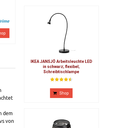
hop
IKEA JANSJÖ Arbeitsleuchte LED
in schwarz; flexibel;
Schreibtischlampe
n
Shop
achtet
in dem
vs von