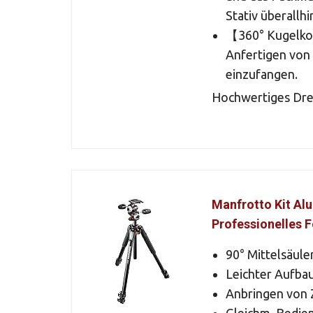
Stativ überallh
【360° Kugelkop
Anfertigen von
einzufangen.
Hochwertiges Drei
Manfrotto Kit Al
Professionelles 
90° Mittelsäul
Leichter Aufba
Anbringen von 