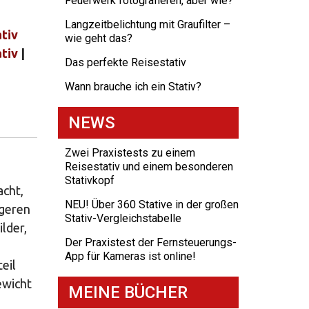
Feuerwerk fotografieren, aber wie?
Langzeitbelichtung mit Graufilter –
tiv
wie geht das?
tiv
|
Das perfekte Reisestativ
Wann brauche ich ein Stativ?
NEWS
Zwei Praxistests zu einem
Reisestativ und einem besonderen
Stativkopf
acht,
NEU! Über 360 Stative in der großen
ngeren
Stativ-Vergleichstabelle
lder,
Der Praxistest der Fernsteuerungs-
App für Kameras ist online!
eil
ewicht
MEINE BÜCHER