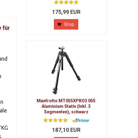
175,99 EUR
Shop
 für
und
n
Manfrotto MT055XPRO3 055
en
Aluminium Stativ (Inkl. 3
ale
Segmenten), schwarz
7KG
187,10 EUR
s