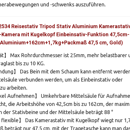
amerabewegungen und -schwenks auszuführen.
34 Reisestativ Tripod Stativ Aluminium Kamerastativ
Kamera mit Kugelkopf Einbeinsativ-Funktion 47,5cm-
Aluminium+162cm+1,7kg+Packmaß 47,5 cm, Gold)
ät】 Max Rohrdurchmesser ist 25mm, mehr belastbarer 
raglast bis zu 10 KG.
dung】 Das Bein mit dem Schaum kann entfernt werde
telsäule verbunden werden, um als Einbeinstativ oder
zu arbeiten.
el Aufnehmen】 Umkehrbare Mittelsäule für Aufnahm
cht, die Arbeitshöhe von 42,5cm bis zu 162cm, der maxim
 der Stativbeine und der Mittelsäule beträgt 88 °
lexible】 Das Kamerastativ mit Kugelkopf wiegt nur 1,
ß beträgt nur 47,5 cm, mit der Tragetasche kann man da