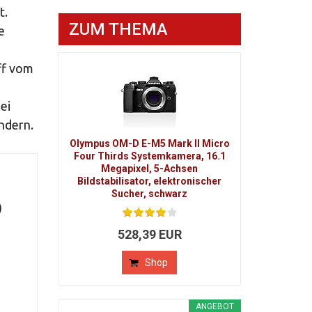
t.
ZUM THEMA
e
ff vom
ei
indern.
Olympus OM-D E-M5 Mark II Micro
Four Thirds Systemkamera, 16.1
Megapixel, 5-Achsen
Bildstabilisator, elektronischer
Sucher, schwarz
)
528,39 EUR
Shop
ANGEBOT