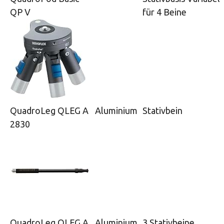
QP V
für 4 Beine
QuadroLeg QLEG A
Aluminium
Stativbein
2830
QuadroLeg QLEG A
Aluminium
3 Stativbeine