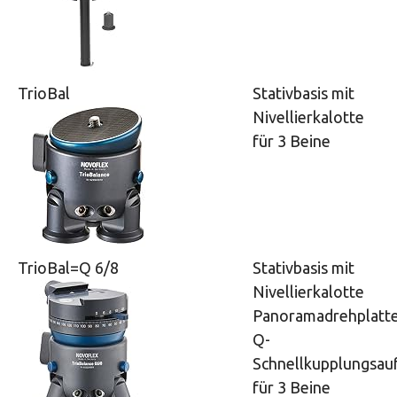
TrioBal
Stativbasis mit
Nivellierkalotte
für 3 Beine
TrioBal=Q 6/8
Stativbasis mit
Nivellierkalotte
Panoramadrehplatt
Q-
Schnellkupplungsa
für 3 Beine