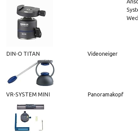
Ansc
Sys
Wech
DIN-O TITAN
Videoneiger
VR-SYSTEM MINI
Panoramakopf