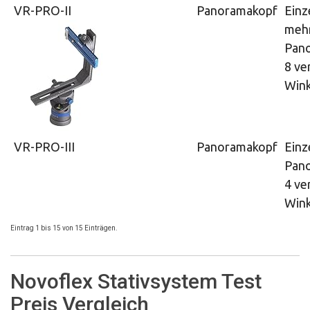
VR-PRO-II
Panoramakopf
Einz
mehr
Pan
8 ve
Wink
VR-PRO-III
Panoramakopf
Einz
Pan
4 ve
Wink
Eintrag 1 bis 15 von 15 Einträgen.
Novoflex Stativsystem Test
Preis Vergleich