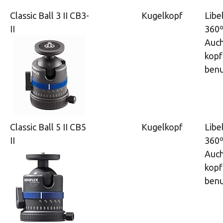
Classic Ball 3 II CB3-
Kugelkopf
Libe
II
360º
Auc
kopf
benu
Classic Ball 5 II CB5
Kugelkopf
Libe
II
360º
Auc
kopf
benu