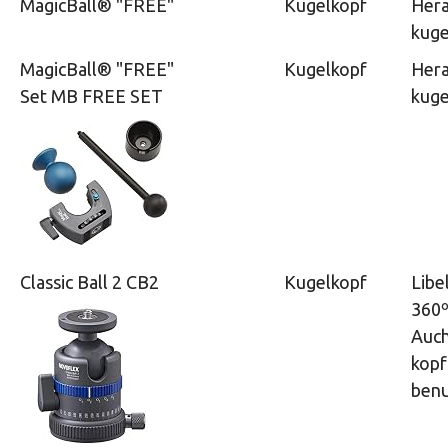
MagicBall® "FREE"
Kugelkopf
Her
kuge
MagicBall® "FREE"
Kugelkopf
Her
Set MB FREE SET
kuge
Classic Ball 2 CB2
Kugelkopf
Libe
360º
Auc
kopf
benu